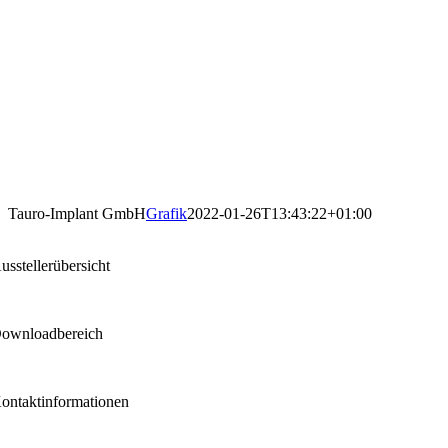
Tauro-Implant GmbH
Grafik
2022-01-26T13:43:22+01:00
usstellerübersicht
ownloadbereich
ontaktinformationen