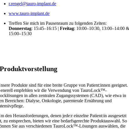
r.rengel@tauro-implant.de
www.tauro-implant.de
Treffen Sie mich im Pausenraum zu folgenden Zeiten:
Donnerstag
: 15:45–16:15 |
Freitag
: 10:00–10:30, 13:00–14:00 
15:00–15:30
Zum virtuellen Pausenraum
Produktvorstellung
nsere Produkte sind für eine breite Gruppe von Patient:innen geeignet.
enerell empfehlen wir die Verwendung von TauroLock™-
ocklösungen in allen zentralen Zugangssystemen (CAD), wie etwa in
en Bereichen: Dialyse, Onkologie, parenterale Ernährung und
ntensivpflege.
m den Herausforderungen, denen jede:r einzelne Patient:in ausgesetzt
st, zu entsprechen, bieten wir eine bedarfsgerechte Produktauswahl. So
önnen Sie aus verschiedenen TauroLock™-Lösungen auswählen, die