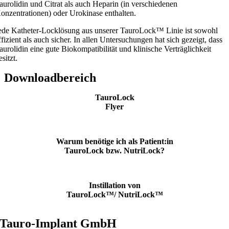
aurolidin und Citrat als auch Heparin (in verschiedenen
onzentrationen) oder Urokinase enthalten.
ede Katheter-Locklösung aus unserer TauroLock™ Linie ist sowohl
ffizient als auch sicher. In allen Untersuchungen hat sich gezeigt, dass
aurolidin eine gute Biokompatibilität und klinische Verträglichkeit
esitzt.
Downloadbereich
TauroLock
Flyer
Warum benötige ich als Patient:in
TauroLock bzw. NutriLock?
Instillation von
TauroLock™/ NutriLock™
Tauro-Implant GmbH