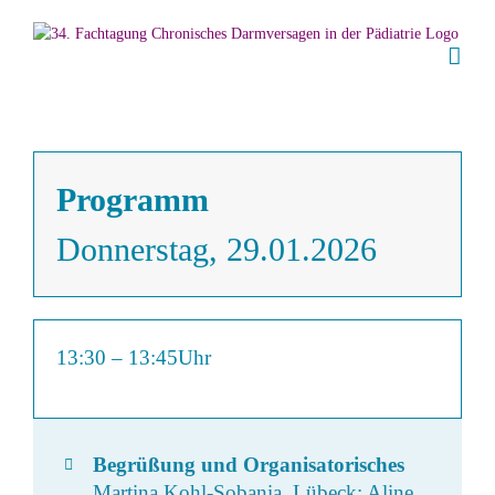
Zum
Inhalt
springen
Programm
Donnerstag, 29.01.2026
13:30
–
13:45Uhr
Begrüßung und Organisatorisches
Martina Kohl-Sobania, Lübeck; Aline